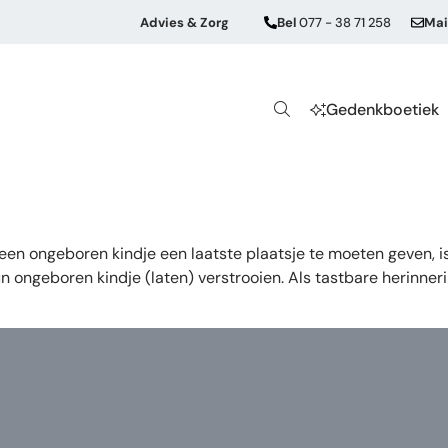
Advies & Zorg
Bel
077 - 38 71 258
Mai
Gedenkboetiek
n een ongeboren kindje een laatste plaatsje te moeten geven,
 ongeboren kindje (laten) verstrooien. Als tastbare herinner