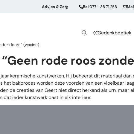
Advies & Zorg
Bel
077 - 38 71 258
Mai
Gedenkboetiek
nder doorn” (waxine)
 “Geen rode roos zonde
aar keramische kunstwerken. Hij beheerst dit materiaal dan
s het bakproces worden deze voorzien van een vloeibaar laagj
den de creaties van Geert niet direct herkend als urn, maar 
dat ieder kunstwerk past in elk interieur.