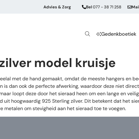
Advies & Zorg
Bel
077 - 38 71 258
Mai
Gedenkboetiek
ilver model kruisje
veelal met de hand gemaakt, omdat de meeste hangers en bed
s dan ook de perfecte afwerking, waardoor deze niet direct 
r, maar loopt deze door het sieraad heen om een lange en vei
uit hoogwaardig 925 Sterling zilver. Dit betekent dat het sie
re metalen om stevigheid aan het sieraad toe te voegen.