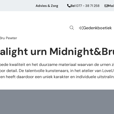
Advies & Zorg
Bel
077 - 38 71 258
Mai
Gedenkboetiek
&Bru Pewter
ealight urn Midnight&B
de kwaliteit en het duurzame materiaal waarvan de urnen zij
or detail. De talentvolle kunstenaars, in het atelier van Lov
en heeft daardoor een uniek karakter en individuele uitstrali