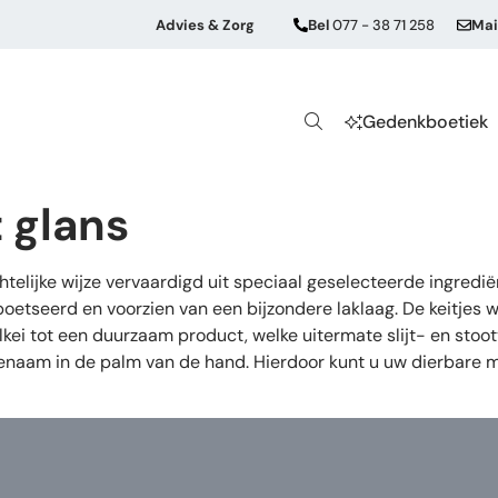
Advies & Zorg
Bel
077 - 38 71 258
Mai
Gedenkboetiek
t glans
lijke wijze vervaardigd uit speciaal geselecteerde ingrediën
etseerd en voorzien van een bijzondere laklaag. De keitjes 
ei tot een duurzaam product, welke uitermate slijt- en stoot
angenaam in de palm van de hand. Hierdoor kunt u uw dierbar