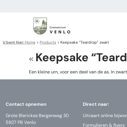
U bent hier:
Home
>
Products
>
Keepsake “Teardrop” zwart
Keepsake “Teard
Een kleine urn, voor een deel van de as. In zwart
Contact opnemen
Direct naar:
Grote Blerickse Bergenweg 30
Uitvaart online bijwo
5927 PB Venlo
Formulieren & flyers