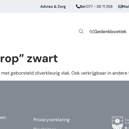
Advies & Zorg
Bel
077 - 38 71 258
Mai
Gedenkboetiek
rop” zwart
 met geborsteld zilverkleurig vlak. Ook verkrijgbaar in andere f
nen
Privacyverklaring