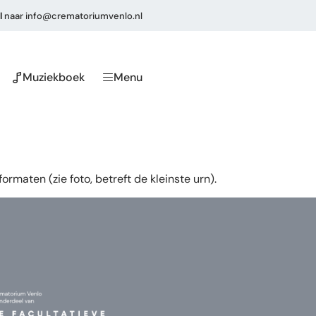
l
naar
info@crematoriumvenlo.nl
Muziekboek
Menu
ormaten (zie foto, betreft de kleinste urn).